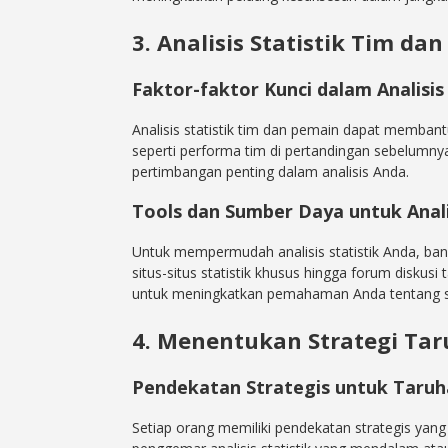
3. Analisis Statistik Tim da
Faktor-faktor Kunci dalam Analisis 
Analisis statistik tim dan pemain dapat memban
seperti performa tim di pertandingan sebelumny
pertimbangan penting dalam analisis Anda.
Tools dan Sumber Daya untuk Analis
Untuk mempermudah analisis statistik Anda, bany
situs-situs statistik khusus hingga forum disku
untuk meningkatkan pemahaman Anda tentang sta
4. Menentukan Strategi Ta
Pendekatan Strategis untuk Taruh
Setiap orang memiliki pendekatan strategis yan