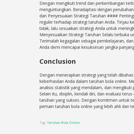
Dengan mengikuti trend dan perkembangan terba
menguntungkan. Beradaptasi dengan perubahan da
dan Penyesuaian Strategi Taruhan #### Pentingn
reguler terhadap strategi taruhan Anda. Tinjau ke
tidak, lalu sesuaikan strategi Anda untuk meni
Menyesuaikan Strategi Taruhan Selalu terbuka u
Terimalah kegagalan sebagai pembelajaran, dan
Anda demi mencapai kesuksesan jangka panjang
Conclusion
Dengan menerapkan strategi yang telah dibahas 
keberhasilan Anda dalam taruhan bola online. M
analisis statistik yang mendalam, dan mengikut
Selain itu, disiplin, kendali diri, dan evaluasi 
taruhan yang sukses. Dengan komitmen untuk te
pemain taruhan bola online yang lebih ahli dan te
Tag:
Taruhan Bola Online