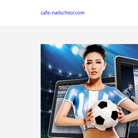
cafe-nailschool.com