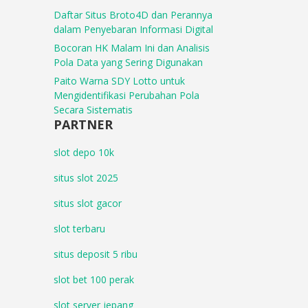
Daftar Situs Broto4D dan Perannya
dalam Penyebaran Informasi Digital
Bocoran HK Malam Ini dan Analisis
Pola Data yang Sering Digunakan
Paito Warna SDY Lotto untuk
Mengidentifikasi Perubahan Pola
Secara Sistematis
PARTNER
slot depo 10k
situs slot 2025
situs slot gacor
slot terbaru
situs deposit 5 ribu
slot bet 100 perak
slot server jepang