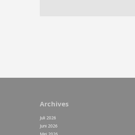
Archives
Juli 2026
Juni 2026
Mei 2026