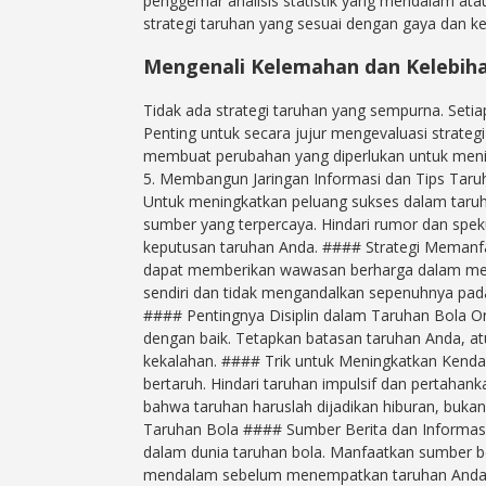
penggemar analisis statistik yang mendalam ata
strategi taruhan yang sesuai dengan gaya dan k
Mengenali Kelemahan dan Kelebiha
Tidak ada strategi taruhan yang sempurna. Setia
Penting untuk secara jujur mengevaluasi strateg
membuat perubahan yang diperlukan untuk meni
5. Membangun Jaringan Informasi dan Tips Tar
Untuk meningkatkan peluang sukses dalam taruha
sumber yang terpercaya. Hindari rumor dan spek
keputusan taruhan Anda. #### Strategi Memanfaa
dapat memberikan wawasan berharga dalam mene
sendiri dan tidak mengandalkan sepenuhnya pada 
#### Pentingnya Disiplin dalam Taruhan Bola Onl
dengan baik. Tetapkan batasan taruhan Anda, a
kekalahan. #### Trik untuk Meningkatkan Kendal
bertaruh. Hindari taruhan impulsif dan pertahan
bahwa taruhan haruslah dijadikan hiburan, buka
Taruhan Bola #### Sumber Berita dan Informasi 
dalam dunia taruhan bola. Manfaatkan sumber be
mendalam sebelum menempatkan taruhan Anda.