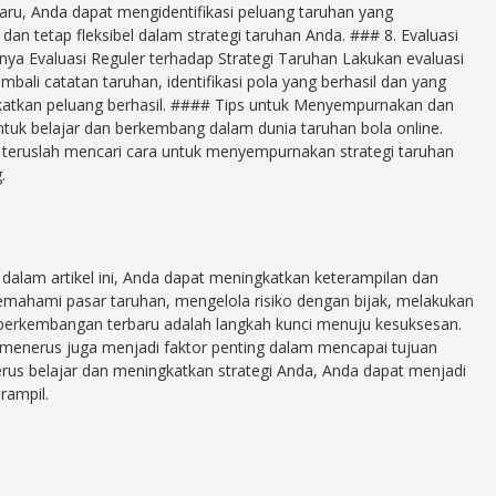
ru, Anda dapat mengidentifikasi peluang taruhan yang
n tetap fleksibel dalam strategi taruhan Anda. ### 8. Evaluasi
ya Evaluasi Reguler terhadap Strategi Taruhan Lakukan evaluasi
mbali catatan taruhan, identifikasi pola yang berhasil dan yang
ngkatkan peluang berhasil. #### Tips untuk Menyempurnakan dan
ntuk belajar dan berkembang dalam dunia taruhan bola online.
 teruslah mencari cara untuk menyempurnakan strategi taruhan
.
dalam artikel ini, Anda dapat meningkatkan keterampilan dan
emahami pasar taruhan, mengelola risiko dengan bijak, melakukan
i perkembangan terbaru adalah langkah kunci menuju kesuksesan.
terus-menerus juga menjadi faktor penting dalam mencapai tujuan
rus belajar dan meningkatkan strategi Anda, Anda dapat menjadi
rampil.