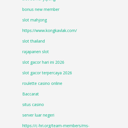
bonus new member
slot mahjong
https://www.kongkavlak.com/
slot thailand
rajapanen slot
slot gacor hari ini 2026
slot gacor terpercaya 2026
roulette casino online
Baccarat
situs casino
server luar negeri
https://c-hri.org/team-members/ms-