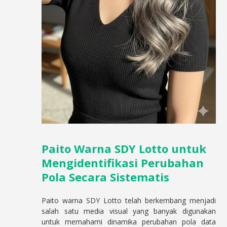
Paito Warna SDY Lotto untuk
Mengidentifikasi Perubahan
Pola Secara Sistematis
Paito warna SDY Lotto telah berkembang menjadi
salah satu media visual yang banyak digunakan
untuk memahami dinamika perubahan pola data