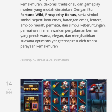
kemakmuran, dekorasi tradisional, dan gameplay
modern yang mudah dimainkan. Dengan fitur
Fortune Wild
,
Prosperity Bonus
, serta simbol-
simbol seperti koin emas, batangan emas, lentera,
amplop merah, permata, dan simpul keberuntungan,
permainan ini menawarkan pengalaman bermain
yang penuh warna, elegan, dan menghadirkan
suasana optimistis yang terinspirasi oleh tradisi
perayaan kemakmuran.
Posted by
ADMIN
in
SLOT
,
0 comments
14
JUL
2026