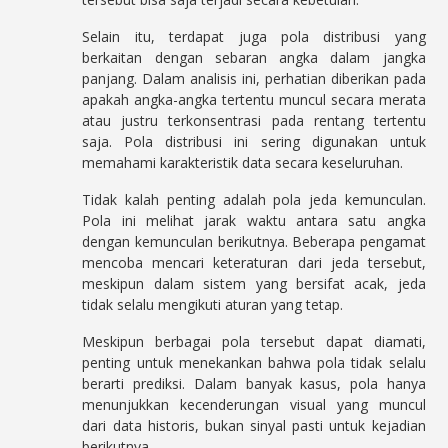
Selain itu, terdapat juga pola distribusi yang
berkaitan dengan sebaran angka dalam jangka
panjang. Dalam analisis ini, perhatian diberikan pada
apakah angka-angka tertentu muncul secara merata
atau justru terkonsentrasi pada rentang tertentu
saja. Pola distribusi ini sering digunakan untuk
memahami karakteristik data secara keseluruhan.
Tidak kalah penting adalah pola jeda kemunculan.
Pola ini melihat jarak waktu antara satu angka
dengan kemunculan berikutnya. Beberapa pengamat
mencoba mencari keteraturan dari jeda tersebut,
meskipun dalam sistem yang bersifat acak, jeda
tidak selalu mengikuti aturan yang tetap.
Meskipun berbagai pola tersebut dapat diamati,
penting untuk menekankan bahwa pola tidak selalu
berarti prediksi. Dalam banyak kasus, pola hanya
menunjukkan kecenderungan visual yang muncul
dari data historis, bukan sinyal pasti untuk kejadian
berikutnya.