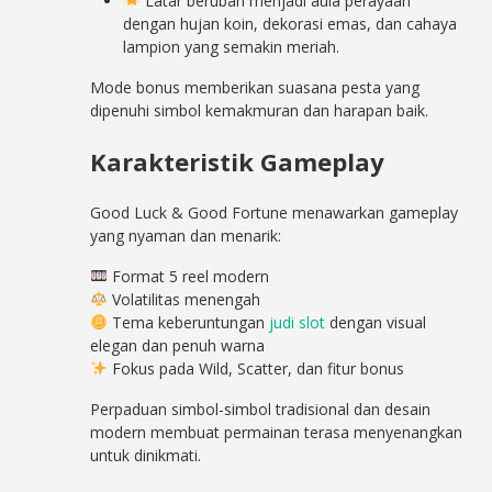
Latar berubah menjadi aula perayaan
dengan hujan koin, dekorasi emas, dan cahaya
lampion yang semakin meriah.
Mode bonus memberikan suasana pesta yang
dipenuhi simbol kemakmuran dan harapan baik.
Karakteristik Gameplay
Good Luck & Good Fortune menawarkan gameplay
yang nyaman dan menarik:
Format 5 reel modern
Volatilitas menengah
Tema keberuntungan
judi slot
dengan visual
elegan dan penuh warna
Fokus pada Wild, Scatter, dan fitur bonus
Perpaduan simbol-simbol tradisional dan desain
modern membuat permainan terasa menyenangkan
untuk dinikmati.