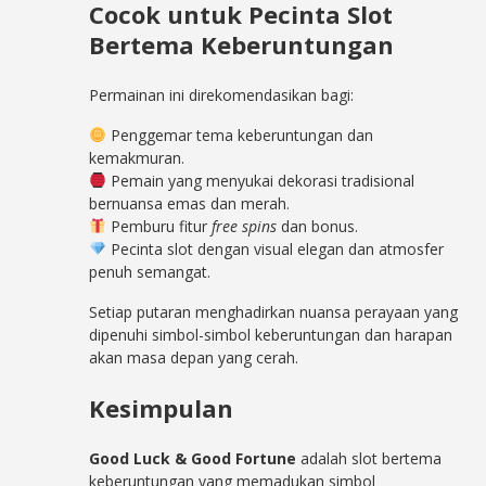
Cocok untuk Pecinta Slot
Bertema Keberuntungan
Permainan ini direkomendasikan bagi:
Penggemar tema keberuntungan dan
kemakmuran.
Pemain yang menyukai dekorasi tradisional
bernuansa emas dan merah.
Pemburu fitur
free spins
dan bonus.
Pecinta slot dengan visual elegan dan atmosfer
penuh semangat.
Setiap putaran menghadirkan nuansa perayaan yang
dipenuhi simbol-simbol keberuntungan dan harapan
akan masa depan yang cerah.
Kesimpulan
Good Luck & Good Fortune
adalah slot bertema
keberuntungan yang memadukan simbol