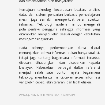
dan dimanfaatkan oleh masyarakat.
Kemajuan teknologi kecerdasan buatan, analisis
data, dan sistem pencarian berbasis pembelajaran
mesin juga semakin memperkuat peran struktur
informasi. Teknologi modern mampu mengenali
pola perilaku pengguna sehingga informasi yang
ditampilkan menjadi lebih sesuai dengan kebutuhan
masing-masing individu.
Pada akhirnya, perkembangan dunia digital
menunjukkan bahwa informasi bukan hanya soal isi,
tetapi juga tentang bagaimana informasi tersebut
disusun, dihubungkan, dan disebarkan kepada
khalayak. Keberadaan berbagai daftar referensi
menjadi salah satu contoh nyata bagaimana
teknologi membantu menciptakan akses informasi
yang lebih cepat, lebih terarah, dan lebih efisien.
Posted by
ADMIN
in
TEMBAK IKAN
,
0 comments