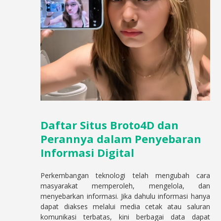
Daftar Situs Broto4D dan
Perannya dalam Penyebaran
Informasi Digital
Perkembangan teknologi telah mengubah cara
masyarakat memperoleh, mengelola, dan
menyebarkan informasi. Jika dahulu informasi hanya
dapat diakses melalui media cetak atau saluran
komunikasi terbatas, kini berbagai data dapat