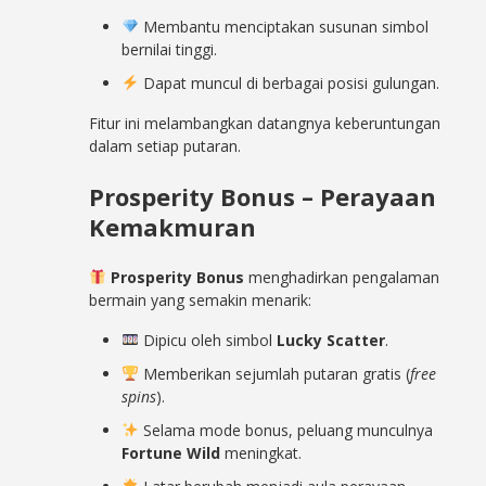
Membantu menciptakan susunan simbol
bernilai tinggi.
Dapat muncul di berbagai posisi gulungan.
Fitur ini melambangkan datangnya keberuntungan
dalam setiap putaran.
Prosperity Bonus – Perayaan
Kemakmuran
Prosperity Bonus
menghadirkan pengalaman
bermain yang semakin menarik:
Dipicu oleh simbol
Lucky Scatter
.
Memberikan sejumlah putaran gratis (
free
spins
).
Selama mode bonus, peluang munculnya
Fortune Wild
meningkat.