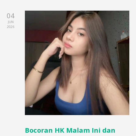
04
JUN
2026
Bocoran HK Malam Ini dan