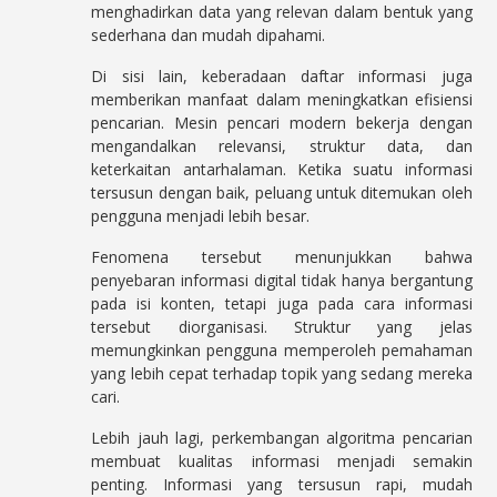
menghadirkan data yang relevan dalam bentuk yang
sederhana dan mudah dipahami.
Di sisi lain, keberadaan daftar informasi juga
memberikan manfaat dalam meningkatkan efisiensi
pencarian. Mesin pencari modern bekerja dengan
mengandalkan relevansi, struktur data, dan
keterkaitan antarhalaman. Ketika suatu informasi
tersusun dengan baik, peluang untuk ditemukan oleh
pengguna menjadi lebih besar.
Fenomena tersebut menunjukkan bahwa
penyebaran informasi digital tidak hanya bergantung
pada isi konten, tetapi juga pada cara informasi
tersebut diorganisasi. Struktur yang jelas
memungkinkan pengguna memperoleh pemahaman
yang lebih cepat terhadap topik yang sedang mereka
cari.
Lebih jauh lagi, perkembangan algoritma pencarian
membuat kualitas informasi menjadi semakin
penting. Informasi yang tersusun rapi, mudah