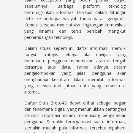
sebelumnya. Berbagai platform teknologi
memungkinkan informasi tersebar dalam hitungan
detik ke berbagai wilayah tanpa batas geografis.
Kondisi tersebut menciptakan lingkungan komunikasi
yang dinamis dan terus berubah mengikuti
perkembangan teknologi.
Dalam situasi seperti ini, daftar informasi memiliki
fungsi strategis sebagai alat navigasi yang
membantu pengguna menemukan arah di tengah
derasnya arus data. Tanpa adanya sistem
pengelompokan yang jelas, pengguna akan
menghadapi kesulitan dalam memilah informasi
yang relevan dari jutaan data yang tersedia di
internet.
Daftar Situs Broto4D dapat dilihat sebagai bagian
dari fenomena digital yang menunjukkan pentingnya
struktur informasi dalam mendukung pengalaman
pengguna. Semakin terorganisasi suatu informasi,
semakin mudah pula informasi tersebut dipahami