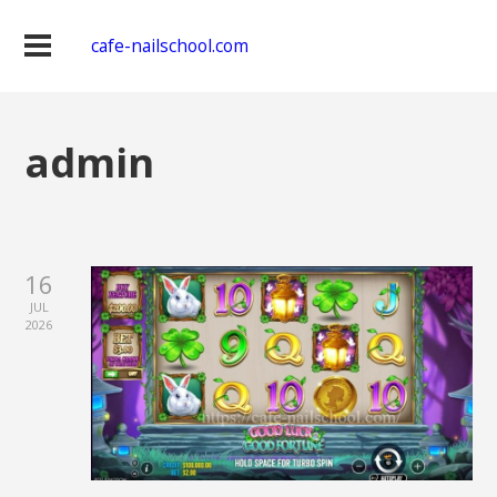
cafe-nailschool.com
admin
16
JUL
2026