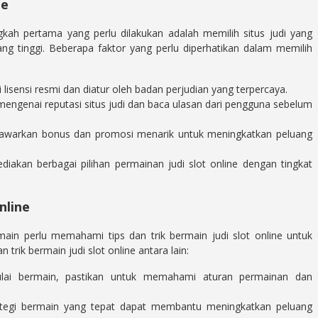
ne
gkah pertama yang perlu dilakukan adalah memilih situs judi yang
ng tinggi. Beberapa faktor yang perlu diperhatikan dalam memilih
ki lisensi resmi dan diatur oleh badan perjudian yang terpercaya.
mengenai reputasi situs judi dan baca ulasan dari pengguna sebelum
enawarkan bonus dan promosi menarik untuk meningkatkan peluang
ediakan berbagai pilihan permainan judi slot online dengan tingkat
nline
emain perlu memahami tips dan trik bermain judi slot online untuk
rik bermain judi slot online antara lain:
ai bermain, pastikan untuk memahami aturan permainan dan
ategi bermain yang tepat dapat membantu meningkatkan peluang