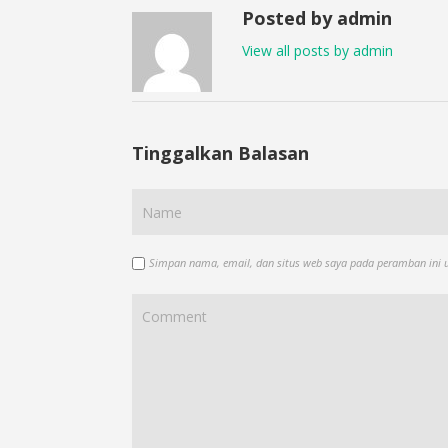
Posted by admin
View all posts by admin
Tinggalkan Balasan
Simpan nama, email, dan situs web saya pada peramban ini u