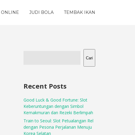
 ONLINE
JUDI BOLA
TEMBAK IKAN
Cari
Recent Posts
Good Luck & Good Fortune: Slot
Keberuntungan dengan Simbol
Kemakmuran dan Rezeki Berlimpah
Train to Seoul: Slot Petualangan Rel
dengan Pesona Perjalanan Menuju
Korea Selatan