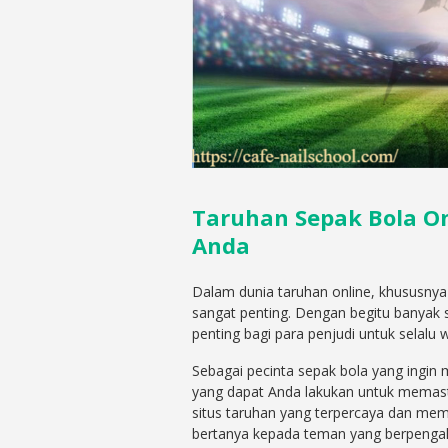
Taruhan Sepak Bola 
Anda
Dalam dunia taruhan online, khususnya
sangat penting. Dengan begitu banyak s
penting bagi para penjudi untuk selalu 
Sebagai pecinta sepak bola yang ingin
yang dapat Anda lakukan untuk memast
situs taruhan yang terpercaya dan memil
bertanya kepada teman yang berpenga