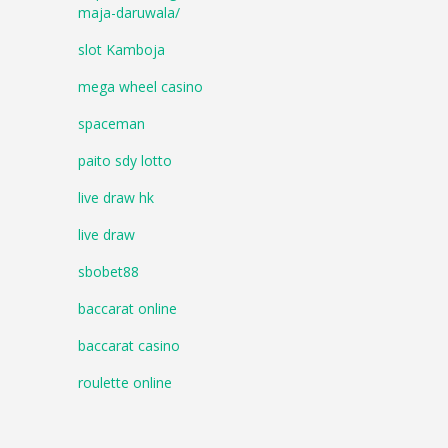
maja-daruwala/
slot Kamboja
mega wheel casino
spaceman
paito sdy lotto
live draw hk
live draw
sbobet88
baccarat online
baccarat casino
roulette online