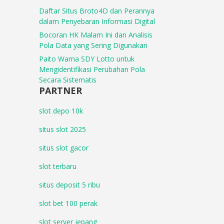
Daftar Situs Broto4D dan Perannya
dalam Penyebaran Informasi Digital
Bocoran HK Malam Ini dan Analisis
Pola Data yang Sering Digunakan
Paito Warna SDY Lotto untuk
Mengidentifikasi Perubahan Pola
Secara Sistematis
PARTNER
slot depo 10k
situs slot 2025
situs slot gacor
slot terbaru
situs deposit 5 ribu
slot bet 100 perak
slot server jepang