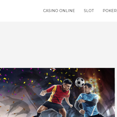
CASINO ONLINE
SLOT
POKER