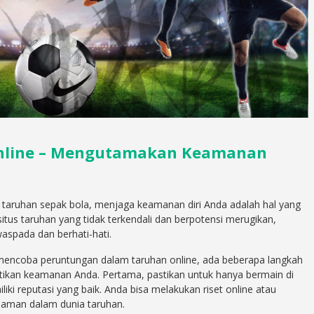
Online – Mengutamakan Keamanan
 taruhan sepak bola, menjaga keamanan diri Anda adalah hal yang
itus taruhan yang tidak terkendali dan berpotensi merugikan,
waspada dan berhati-hati.
 mencoba peruntungan dalam taruhan online, ada beberapa langkah
ikan keamanan Anda. Pertama, pastikan untuk hanya bermain di
iki reputasi yang baik. Anda bisa melakukan riset online atau
laman dalam dunia taruhan.