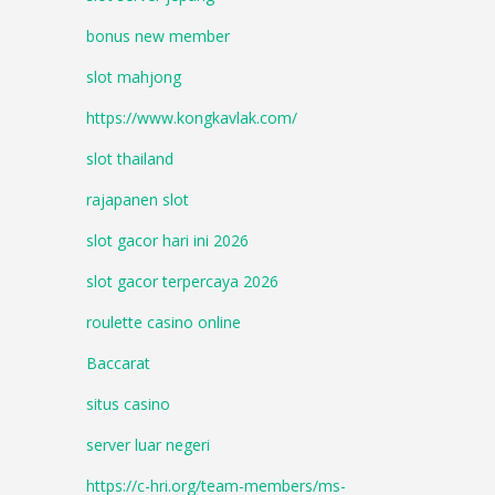
bonus new member
slot mahjong
https://www.kongkavlak.com/
slot thailand
rajapanen slot
slot gacor hari ini 2026
slot gacor terpercaya 2026
roulette casino online
Baccarat
situs casino
server luar negeri
https://c-hri.org/team-members/ms-