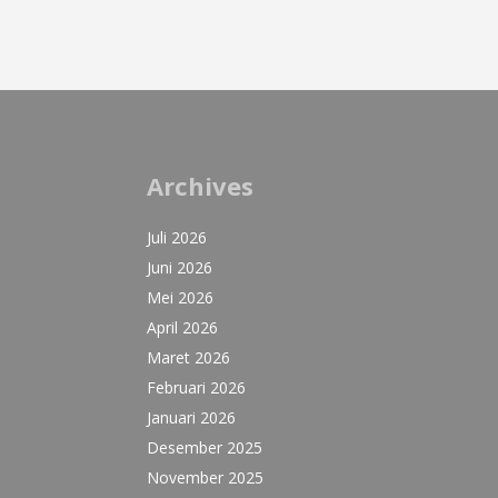
Archives
Juli 2026
Juni 2026
Mei 2026
April 2026
Maret 2026
Februari 2026
Januari 2026
Desember 2025
November 2025