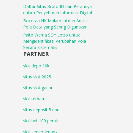
Daftar Situs Broto4D dan Perannya
dalam Penyebaran Informasi Digital
Bocoran HK Malam Ini dan Analisis
Pola Data yang Sering Digunakan
Paito Warna SDY Lotto untuk
Mengidentifikasi Perubahan Pola
Secara Sistematis
PARTNER
slot depo 10k
situs slot 2025
situs slot gacor
slot terbaru
situs deposit 5 ribu
slot bet 100 perak
slot server jepang