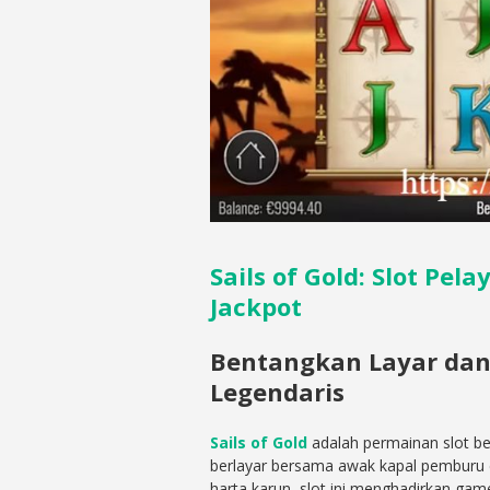
Sails of Gold: Slot Pe
Jackpot
Bentangkan Layar dan
Legendaris
Sails of Gold
adalah permainan slot b
berlayar bersama awak kapal pemburu e
harta karun, slot ini menghadirkan ga