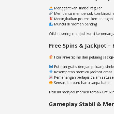
Menggantikan simbol reguler
Membantu membentuk kombinasi 
Meningkatkan potensi kemenangan 
Muncul di momen penting
Wild ini sering menjadi kunci kemenan
Free Spins & Jackpot 
Fitur
Free Spins
dan peluang
Jackp
Putaran gratis dengan peluang sim
Kesempatan memicu jackpot emas
Kemenangan berlapis dalam satu se
Sensasi berburu harta tanpa batas
Fitur ini menjadi momen terbaik untuk
Gameplay Stabil & Me