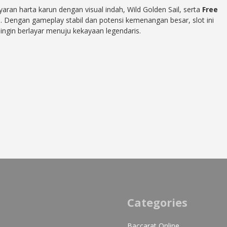
aran harta karun dengan visual indah, Wild Golden Sail, serta
Free
Dengan gameplay stabil dan potensi kemenangan besar, slot ini
 ingin berlayar menuju kekayaan legendaris.
Categories
Baccarat Online