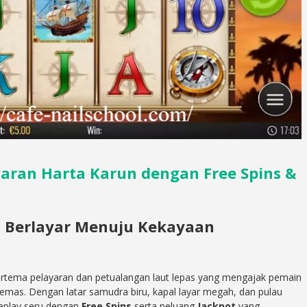
layaran Harta Karun dengan Free Spins &
 Berlayar Menuju Kekayaan
ertema pelayaran dan petualangan laut lepas yang mengajak pemain
mas. Dengan latar samudra biru, kapal layar megah, dan pulau
meplay seru dengan
Free Spins
serta peluang
Jackpot
yang