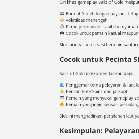
Ciri khas gameplay Sails of Gold meliput
Format 5 reel dengan paylines tetap
Volatilitas menengah
Ritme permainan stabil dan nyaman
Cocok untuk pemain kasual maupun
Slot ini ideal untuk sesi bermain sant
Cocok untuk Pecinta S
Sails of Gold direkomendasikan bagi:
Penggemar tema pelayaran & laut l
Pencari Free Spins dan jackpot
Pemain yang menyukai gameplay s
Pemain yang ingin sensasi petualang
Slot ini menghadirkan perjalanan laut 
Kesimpulan: Pelayara