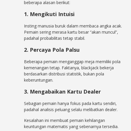
beberapa alasan berikut:
1. Mengikuti Intuisi
Insting manusia buruk dalam membaca angka acak.
Pemain sering merasa kartu besar “akan muncul”,
padahal probabilitas tetap stabil.
2. Percaya Pola Palsu
Beberapa pemain menganggap meja memiliki pola
kemenangan tetap. Faktanya, blackjack bekerja
berdasarkan distribusi statistik, bukan pola
keberuntungan.
3. Mengabaikan Kartu Dealer
Sebagian pemain hanya fokus pada kartu sendiri,
padahal analisis peluang selalu melibatkan dealer.
Kesalahan ini membuat pemain kehilangan
keuntungan matematis yang sebenarnya tersedia.