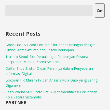
Cari
Recent Posts
Good Luck & Good Fortune: Slot Keberuntungan dengan
Simbol Kemakmuran dan Rezeki Berlimpah
Train to Seoul: Slot Petualangan Rel dengan Pesona
Perjalanan Menuju Korea Selatan
Daftar Situs Broto4D dan Perannya dalam Penyebaran
Informasi Digital
Bocoran HK Malam Ini dan Analisis Pola Data yang Sering
Digunakan
Paito Warna SDY Lotto untuk Mengidentifikasi Perubahan
Pola Secara Sistematis
PARTNER