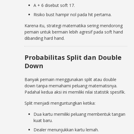
A + 6 disebut soft 17.
Risiko bust hampir nol pada hit pertama.
Karena itu, strategi matematika sering mendorong
pemain untuk bermain lebih agresif pada soft hand
dibanding hard hand.
Probabilitas Split dan Double
Down
Banyak pemain menggunakan split atau double
down tanpa memahami peluang matematisnya.
Padahal kedua aksi ini memiliki nilai statistik spesifik.
Split menjadi menguntungkan ketika:
Dua kartu memiliki peluang membentuk tangan
kuat baru.
Dealer menunjukkan kartu lemah.