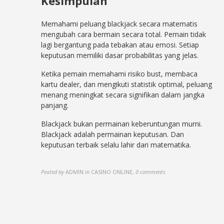
Kesimpulan
Memahami peluang blackjack secara matematis
mengubah cara bermain secara total. Pemain tidak
lagi bergantung pada tebakan atau emosi. Setiap
keputusan memiliki dasar probabilitas yang jelas.
Ketika pemain memahami risiko bust, membaca
kartu dealer, dan mengikuti statistik optimal, peluang
menang meningkat secara signifikan dalam jangka
panjang.
Blackjack bukan permainan keberuntungan murni.
Blackjack adalah permainan keputusan. Dan
keputusan terbaik selalu lahir dari matematika.
Posted by
ADMIN
in
CASINO ONLINE
,
0 comments