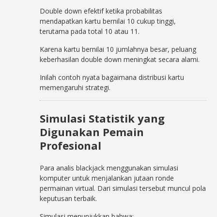
Double down efektif ketika probabilitas
mendapatkan kartu bernilai 10 cukup tinggi,
terutama pada total 10 atau 11.
Karena kartu bernilai 10 jumlahnya besar, peluang
keberhasilan double down meningkat secara alami.
Inilah contoh nyata bagaimana distribusi kartu
memengaruhi strategi.
Simulasi Statistik yang
Digunakan Pemain
Profesional
Para analis blackjack menggunakan simulasi
komputer untuk menjalankan jutaan ronde
permainan virtual. Dari simulasi tersebut muncul pola
keputusan terbaik.
Simulasi menunjukkan bahwa: