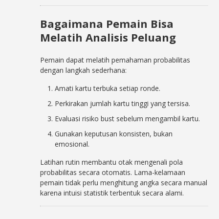
Bagaimana Pemain Bisa
Melatih Analisis Peluang
Pemain dapat melatih pemahaman probabilitas
dengan langkah sederhana:
Amati kartu terbuka setiap ronde.
Perkirakan jumlah kartu tinggi yang tersisa.
Evaluasi risiko bust sebelum mengambil kartu.
Gunakan keputusan konsisten, bukan
emosional.
Latihan rutin membantu otak mengenali pola
probabilitas secara otomatis. Lama-kelamaan
pemain tidak perlu menghitung angka secara manual
karena intuisi statistik terbentuk secara alami.