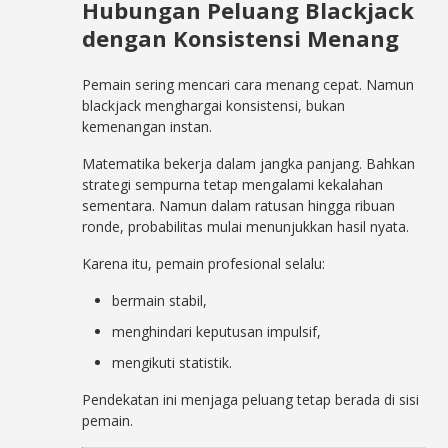
Hubungan Peluang Blackjack
dengan Konsistensi Menang
Pemain sering mencari cara menang cepat. Namun
blackjack menghargai konsistensi, bukan
kemenangan instan.
Matematika bekerja dalam jangka panjang. Bahkan
strategi sempurna tetap mengalami kekalahan
sementara. Namun dalam ratusan hingga ribuan
ronde, probabilitas mulai menunjukkan hasil nyata.
Karena itu, pemain profesional selalu:
bermain stabil,
menghindari keputusan impulsif,
mengikuti statistik.
Pendekatan ini menjaga peluang tetap berada di sisi
pemain.