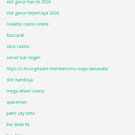
slot gacor hari ini 2026
slot gacor terpercaya 2026
roulette casino online
Baccarat
situs casino
server luar negeri
https://c-hri.org/team-members/ms-maja-daruwala/
slot Kamboja
mega wheel casino
spaceman
paito sdy lotto
live draw hk