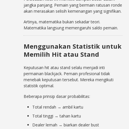
jangka panjang. Pemain yang bermain ratusan ronde
akan merasakan selisih kemenangan yang signifikan.
Artinya, matematika bukan sekadar teori.
Matematika langsung memengaruhi saldo pemain.
Menggunakan Statistik untuk
Memilih Hit atau Stand
Keputusan hit atau stand selalu menjadi inti
permainan blackjack. Pemain profesional tidak
menebak keputusan tersebut. Mereka mengikuti
statistik optimal.
Beberapa prinsip dasar probabilitas:
Total rendah → ambil kartu
Total tinggi → tahan kartu
Dealer lemah → biarkan dealer bust