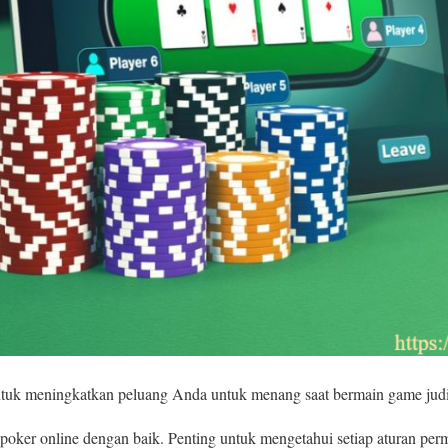
untuk meningkatkan peluang Anda untuk menang saat bermain game judi
poker online dengan baik. Penting untuk mengetahui setiap aturan pe