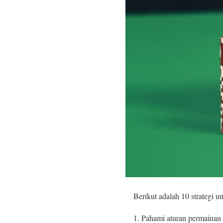
Berikut adalah 10 strategi 
1. Pahami aturan permainan 